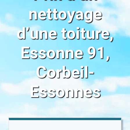
nettoyage
d’une toiture,
Essonne 91,
Corbeil-
Essonnes